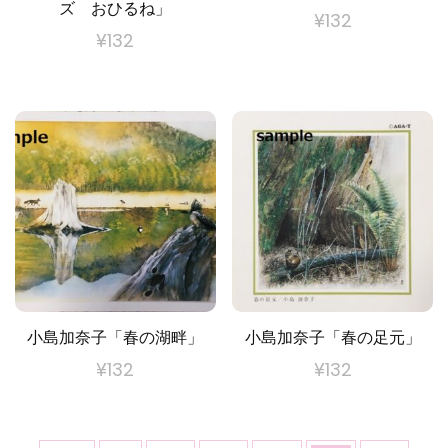
ズ おひるね」
¥
132
¥
132
小島加奈子「春の湖畔」
小島加奈子「春の足元」
¥
132
¥
132