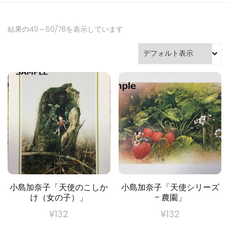
門店
結果の49～60/78を表示しています
小島加奈子「天使のこしか
小島加奈子「天使シリーズ
け（女の子）」
– 農園」
¥
132
¥
132