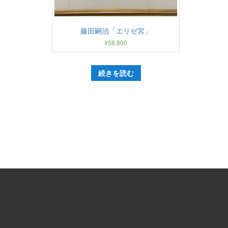
藤田嗣治「エリゼ宮」
¥
58,800
続きを読む