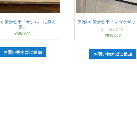
中: 笹倉鉄平「サンルーに降る
保護中: 笹倉鉄平「メヴァギッ
雪」
¥
1,944,000
¥
950,000
元
現
¥
810,000
の
在
価
の
格
価
お買い物カゴに追加
お買い物カゴに追加
は
格
¥1,944,000
は
で
¥810,000
し
で
た。
す。