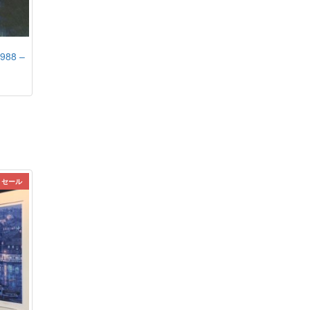
88 –
セール