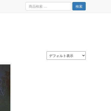
検
検索
索
対
象: