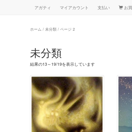
アガティ
マイアカウント
支払い
お
コ
ン
テ
ホーム
/
未分類
/ ページ 2
ン
ツ
へ
未分類
ス
キ
結果の13～19/19を表示しています
ッ
プ