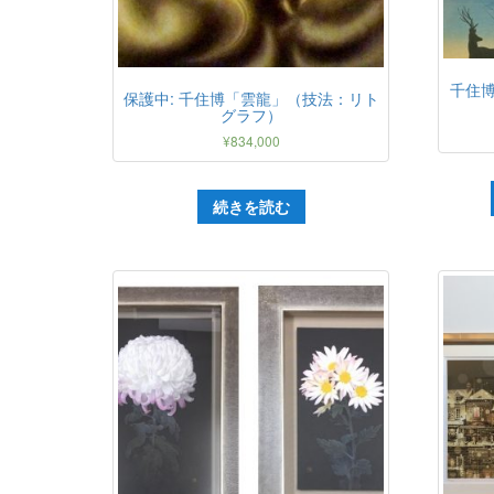
千住
保護中: 千住博「雲龍」（技法：リト
グラフ）
¥
834,000
続きを読む