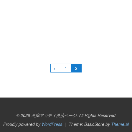
←
1
2
© 2026 画廊アガティ決済ページ. All Rights Reserved
Proudly powered by
WordPress
|
Theme: BasicStore by
Theme.al