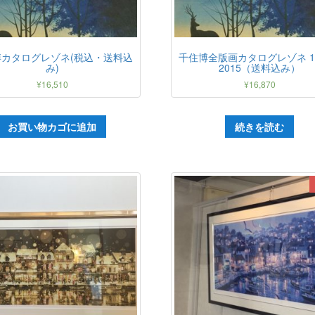
博カタログレゾネ(税込・送料込
千住博全版画カタログレゾネ 19
み)
2015（送料込み）
¥
16,510
¥
16,870
お買い物カゴに追加
続きを読む