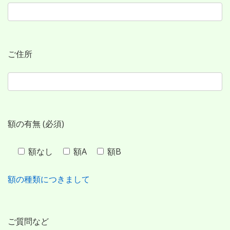
ン
ツ
ご住所
へ
ス
キ
額の有無 (必須)
ッ
額なし
額A
額B
プ
額の種類につきまして
ご質問など