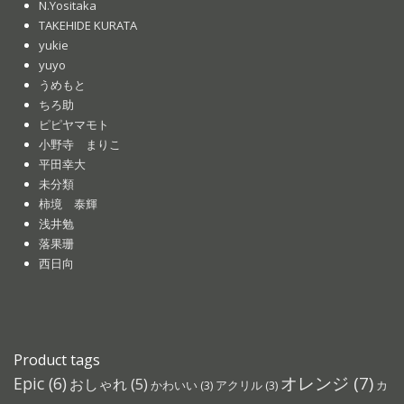
N.Yositaka
TAKEHIDE KURATA
yukie
yuyo
うめもと
ちろ助
ピピヤマモト
小野寺 まりこ
平田幸大
未分類
柿境 泰輝
浅井勉
落果珊
西日向
Product tags
オレンジ
(7)
Epic
(6)
おしゃれ
(5)
かわいい
(3)
アクリル
(3)
カ