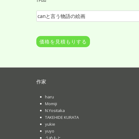
作家
haru
Momiji
N.Yositaka
TAKEHIDE KURATA
yukie
yuyo
うめもと