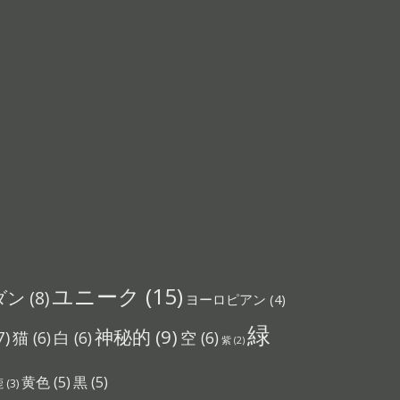
ユニーク
(15)
ダン
(8)
ヨーロピアン
(4)
緑
神秘的
(9)
7)
猫
(6)
白
(6)
空
(6)
紫
(2)
黄色
(5)
黒
(5)
鹿
(3)