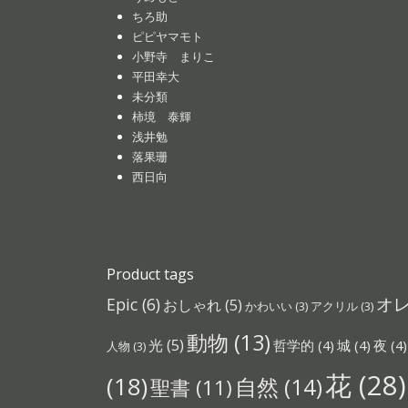
ちろ助
ピピヤマモト
小野寺 まりこ
平田幸大
未分類
柿境 泰輝
浅井勉
落果珊
西日向
Product tags
オ
Epic
(6)
おしゃれ
(5)
かわいい
(3)
アクリル
(3)
動物
(13)
光
(5)
哲学的
(4)
城
(4)
夜
(4)
人物
(3)
花
(28)
(18)
自然
(14)
聖書
(11)