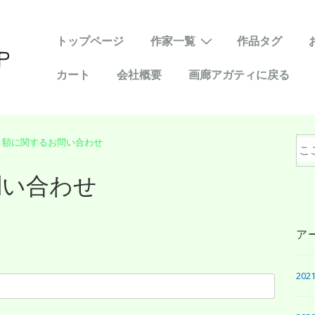
メ
トップページ
作家一覧
作品タグ
イ
カート
会社概要
画廊アガティに戻る
ン
ナ
ビ
ゲ
・額に関するお問い合わせ
検
ー
問い合わせ
索
シ
ョ
対
ン
ア
象:
202