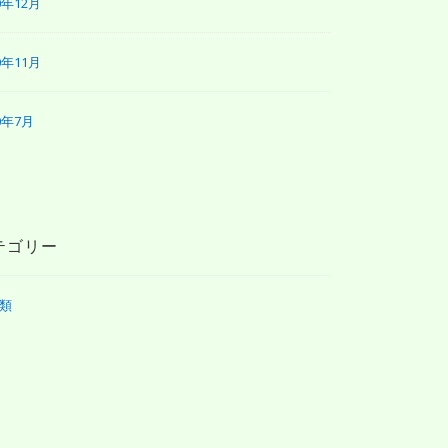
0年12月
0年11月
0年7月
テゴリー
類