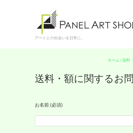
↓
メ
アートとの出会いを日常に。
イ
ン
ホーム
›
送料
コ
送料・額に関するお
ン
テ
お名前 (必須)
ン