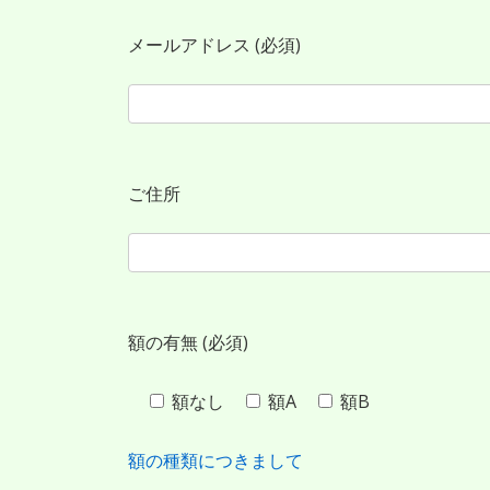
ツ
メールアドレス (必須)
へ
ス
キ
ご住所
ッ
プ
額の有無 (必須)
額なし
額A
額B
額の種類につきまして