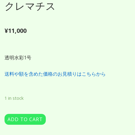
ン
クレマチス
ツ
¥
11,000
へ
ス
透明水彩1号
キ
送料や額を含めた価格のお見積りはこちらから
ッ
1 in stock
プ
ADD TO CART