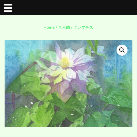
↓
Home
/
ちろ助
/ クレマチス
メ
イ
ン
コ
ン
テ