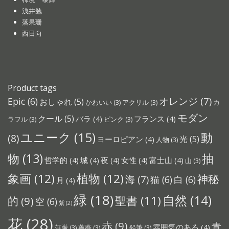
浅井勉
落果珊
西日向
Product tags
オレンジ
(7)
Epic
(6)
おしゃれ
(5)
かわいい
(3)
アクリル
(3)
カ
モダン
クール
(5)
バラ
(4)
フランス
(4)
ラフル
(3)
ピンク
(3)
ユニーク
(15)
動
(8)
光
(5)
ヨーロピアン
(4)
人物
(3)
物
(13)
抽
哲学的
(4)
城
(4)
夜
(4)
女性
(4)
富士山
(4)
山
(3)
象画
(12)
植物
(12)
神秘
海
(7)
猫
(6)
白
(6)
月
(4)
緑
(18)
自然
(14)
聖書
(11)
的
(9)
空
(6)
紫
(2)
花
(28)
赤
(9)
青
雰囲気のある
(4)
荘厳
(3)
薔薇
(3)
鉛筆
(3)