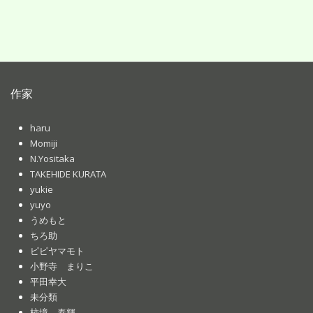
作家
haru
Momiji
N.Yositaka
TAKEHIDE KURATA
yukie
yuyo
うめもと
ちろ助
ピピヤマモト
小野寺 まりこ
平田幸大
未分類
柿境 泰輝