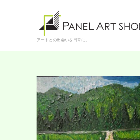
↓
メ
アートとの出会いを日常に。
イ
ン
コ
ン
テ
ン