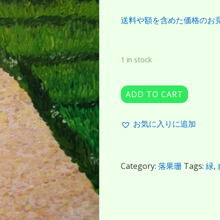
送料や額を含めた価格のお
1 in stock
ADD TO CART
お気に入りに追加
Category:
落果珊
Tags:
緑
,