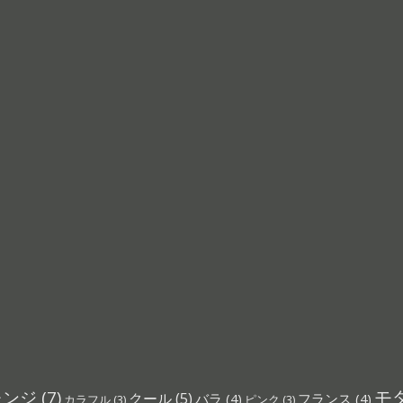
モ
レンジ
(7)
クール
(5)
バラ
(4)
フランス
(4)
カラフル
(3)
ピンク
(3)