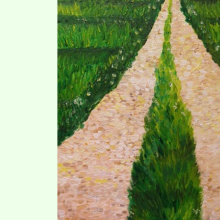
ツ
へ
ス
キ
ッ
プ