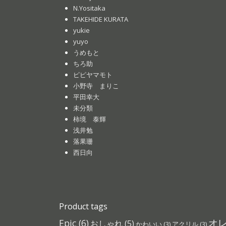
N.Yositaka
TAKEHIDE KURATA
yukie
yuyo
うめもと
ちろ助
ピピヤマモト
小野寺 まりこ
平田幸大
未分類
柿境 泰輝
浅井勉
落果珊
西日向
Product tags
オ
Epic
(6)
おしゃれ
(5)
かわいい
(3)
アクリル
(3)