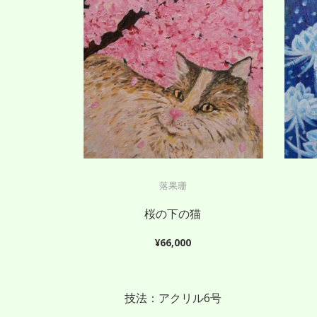
落果珊
桜の下の猫
¥
66,000
技法：アクリル6号