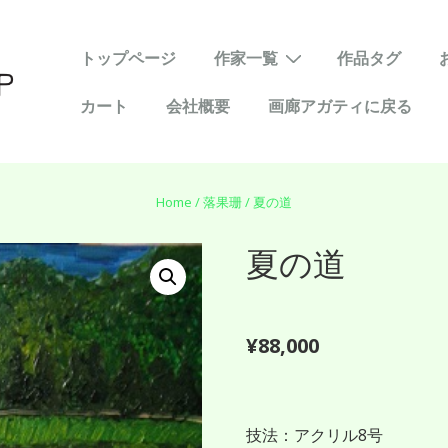
メ
トップページ
作家一覧
作品タグ
イ
カート
会社概要
画廊アガティに戻る
ン
ナ
ビ
ゲ
Home
/
落果珊
/ 夏の道
ー
夏の道
シ
ョ
ン
¥
88,000
技法：アクリル8号