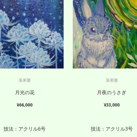
落果珊
落果珊
月光の花
月夜のうさぎ
¥
66,000
¥
33,000
技法：アクリル6号
技法：アクリル3号