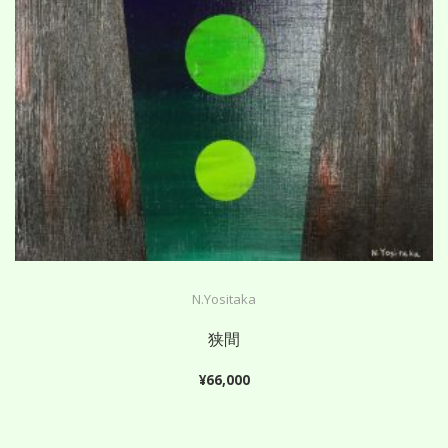
N.Yositaka
狭間
¥
66,000