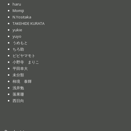
haru
Momiji
N.Yositaka
TAKEHIDE KURATA
yukie
yuyo
うめもと
ちろ助
ピピヤマモト
小野寺 まりこ
平田幸大
未分類
柿境 泰輝
浅井勉
落果珊
西日向