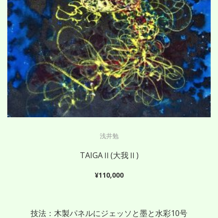
浅井勉
TAIGAⅡ(大我Ⅱ)
¥
110,000
技法：木製パネルにジェッソと墨と水彩10号