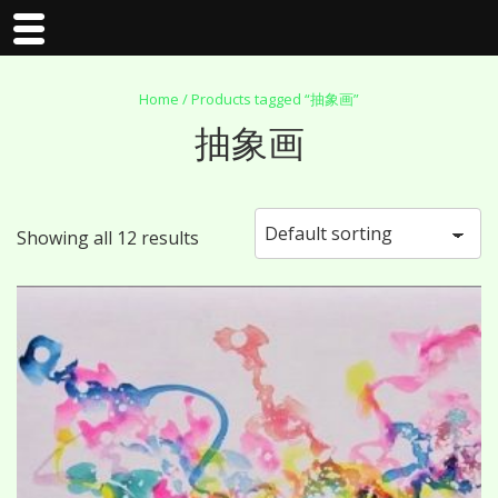
↓
Home
/ Products tagged “抽象画”
抽象画
メ
イ
Showing all 12 results
ン
コ
ン
テ